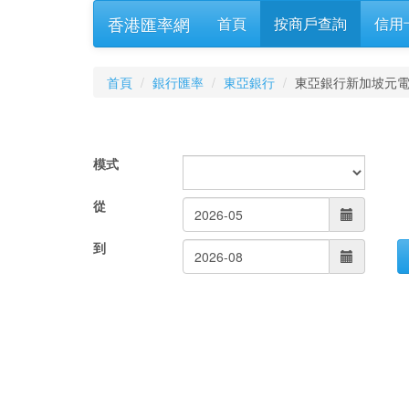
香港匯率網
首頁
按商戶查詢
信用
首頁
銀行匯率
東亞銀行
東亞銀行新加坡元
模式
從
到