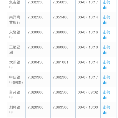
集友銀
7.832350
7.856850
08-07 13:17
走勢
行
南洋商
7.832500
7.859400
08-07 13:14
走勢
業銀行
永隆銀
7.830000
7.860000
08-07 13:16
走勢
行
工银亚
7.830600
7.860600
08-07 13:10
走勢
洲
大新銀
7.830450
7.861081
08-07 13:14
走勢
行
中信銀
7.829300
7.862300
08-07 13:17
走勢
行(國際)
富邦銀
7.826600
7.862500
08-07 09:02
走勢
行
創興銀
7.828900
7.863500
08-07 13:00
走勢
行