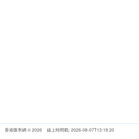
香港匯率網 © 2026 線上時間戳: 2026-08-07T13:18:20