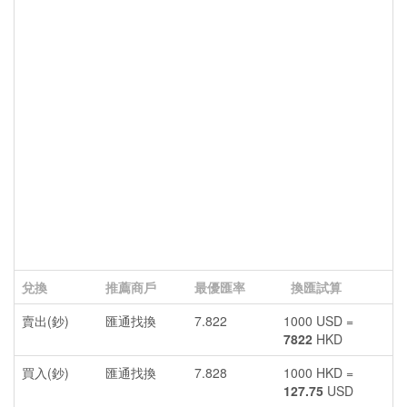
兌換
推薦商戶
最優匯率
換匯試算
賣出(鈔)
匯通找換
7.822
1000 USD =
7822
HKD
買入(鈔)
匯通找換
7.828
1000 HKD =
127.75
USD