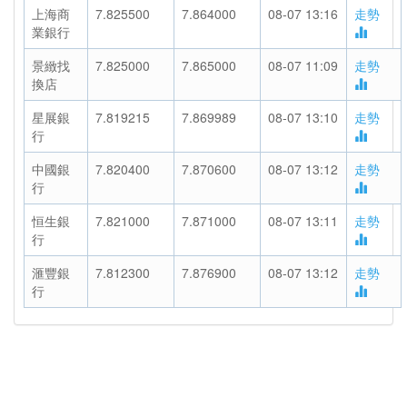
上海商
7.825500
7.864000
08-07 13:16
走勢
業銀行
景緻找
7.825000
7.865000
08-07 11:09
走勢
換店
星展銀
7.819215
7.869989
08-07 13:10
走勢
行
中國銀
7.820400
7.870600
08-07 13:12
走勢
行
恒生銀
7.821000
7.871000
08-07 13:11
走勢
行
滙豐銀
7.812300
7.876900
08-07 13:12
走勢
行