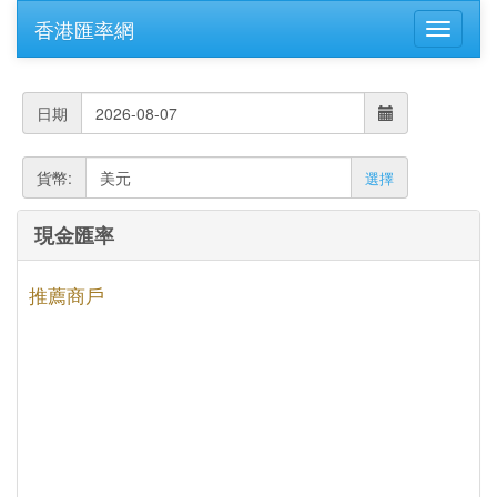
香港匯率網
日期
貨幣:
選擇
現金匯率
推薦商戶