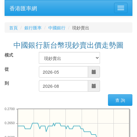
香港匯率網
首頁
銀行匯率
中國銀行
現鈔賣出
中國銀行新台幣現鈔賣出價走勢圖
模式
從
到
查 詢
0.2700
0.2650