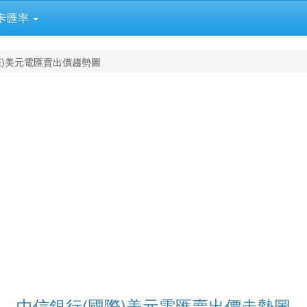
卡匯率
際)美元電匯賣出價趨勢圖
中信銀行(國際)美元電匯賣出價走勢圖