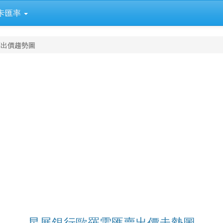
卡匯率
賣出價趨勢圖
星展銀行歐羅電匯賣出價走勢圖