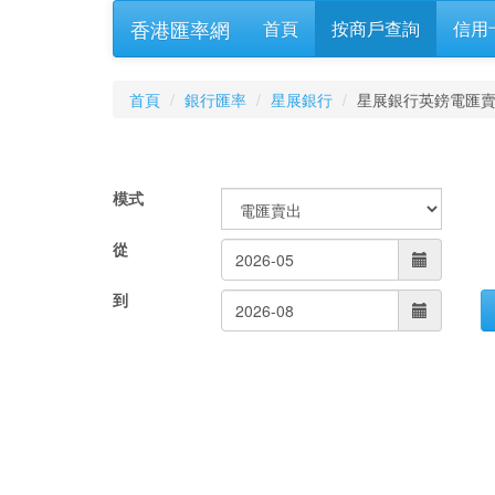
香港匯率網
首頁
按商戶查詢
信用
首頁
銀行匯率
星展銀行
星展銀行英鎊電匯
模式
從
到