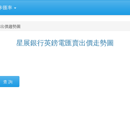
卡匯率
賣出價趨勢圖
星展銀行英鎊電匯賣出價走勢圖
查 詢