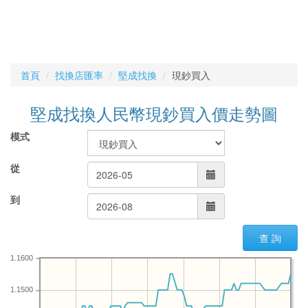
首頁
找換店匯率
堅成找換
現鈔買入
堅成找換人民幣現鈔買入價走勢圖
模式
從
到
查 詢
1.1600
1.1500