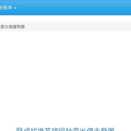
卡匯率
鈔賣出價趨勢圖
堅成找換英鎊現鈔賣出價走勢圖