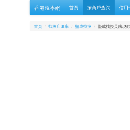
香港匯率網
首頁
按商戶查詢
信用
首頁
找換店匯率
堅成找換
堅成找換英鎊現