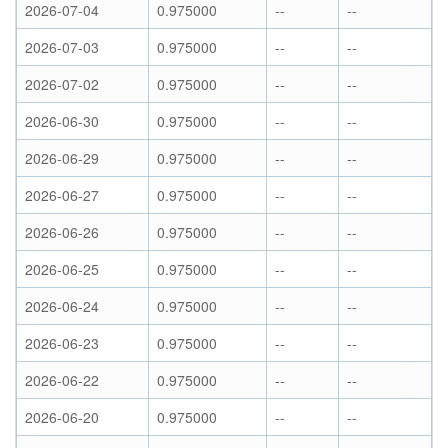
2026-07-04
0.975000
--
--
2026-07-03
0.975000
--
--
2026-07-02
0.975000
--
--
2026-06-30
0.975000
--
--
2026-06-29
0.975000
--
--
2026-06-27
0.975000
--
--
2026-06-26
0.975000
--
--
2026-06-25
0.975000
--
--
2026-06-24
0.975000
--
--
2026-06-23
0.975000
--
--
2026-06-22
0.975000
--
--
2026-06-20
0.975000
--
--