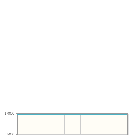
1.0000
0.5000