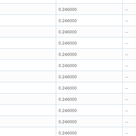
0.246000
--
0.246000
--
0.246000
--
0.246000
--
0.246000
--
0.246000
--
0.246000
--
0.246000
--
0.246000
--
0.246000
--
0.246000
--
0.246000
--