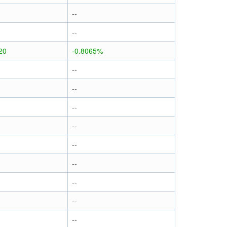
--
--
20
-0.8065%
--
--
--
--
--
--
--
--
--