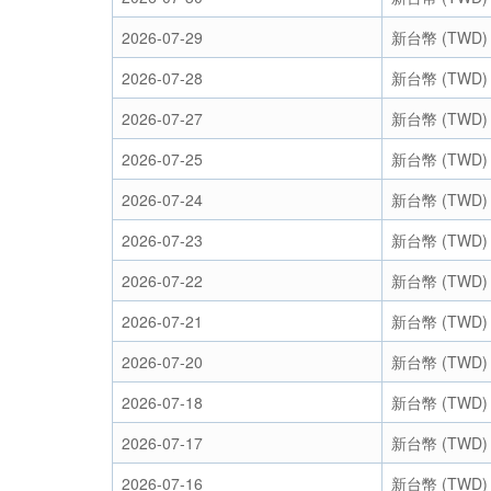
2026-07-29
新台幣 (TWD)
2026-07-28
新台幣 (TWD)
2026-07-27
新台幣 (TWD)
2026-07-25
新台幣 (TWD)
2026-07-24
新台幣 (TWD)
2026-07-23
新台幣 (TWD)
2026-07-22
新台幣 (TWD)
2026-07-21
新台幣 (TWD)
2026-07-20
新台幣 (TWD)
2026-07-18
新台幣 (TWD)
2026-07-17
新台幣 (TWD)
2026-07-16
新台幣 (TWD)