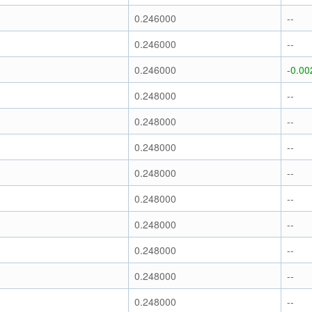
0.246000
--
0.246000
--
0.246000
-0.00
0.248000
--
0.248000
--
0.248000
--
0.248000
--
0.248000
--
0.248000
--
0.248000
--
0.248000
--
0.248000
--