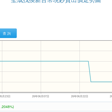
查 詢
05月23日
26年06月07日
26年06月22日
2
1.2048%)