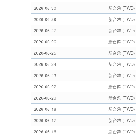
2026-06-30
新台幣 (TWD)
2026-06-29
新台幣 (TWD)
2026-06-27
新台幣 (TWD)
2026-06-26
新台幣 (TWD)
2026-06-25
新台幣 (TWD)
2026-06-24
新台幣 (TWD)
2026-06-23
新台幣 (TWD)
2026-06-22
新台幣 (TWD)
2026-06-20
新台幣 (TWD)
2026-06-18
新台幣 (TWD)
2026-06-17
新台幣 (TWD)
2026-06-16
新台幣 (TWD)