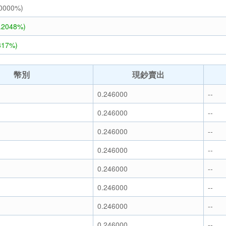
.0000%)
1.2048%)
317%)
幣別
現鈔賣出
0.246000
--
0.246000
--
0.246000
--
0.246000
--
0.246000
--
0.246000
--
0.246000
--
0.246000
--