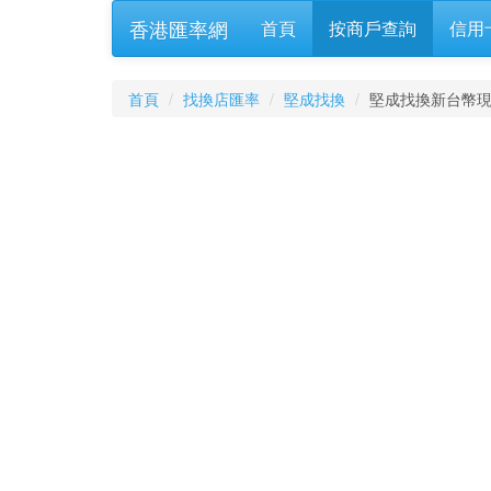
香港匯率網
首頁
按商戶查詢
信用
首頁
找換店匯率
堅成找換
堅成找換新台幣