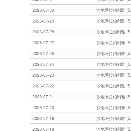
2026-07-30
沙地阿拉伯利雅 (S
2026-07-29
沙地阿拉伯利雅 (S
2026-07-28
沙地阿拉伯利雅 (S
2026-07-27
沙地阿拉伯利雅 (S
2026-07-25
沙地阿拉伯利雅 (S
2026-07-24
沙地阿拉伯利雅 (S
2026-07-23
沙地阿拉伯利雅 (S
2026-07-22
沙地阿拉伯利雅 (S
2026-07-21
沙地阿拉伯利雅 (S
2026-07-20
沙地阿拉伯利雅 (S
2026-07-19
沙地阿拉伯利雅 (S
2026-07-18
沙地阿拉伯利雅 (S