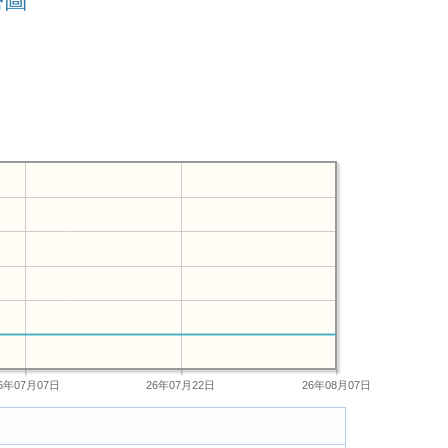
6年07月07日
26年07月22日
26年08月07日