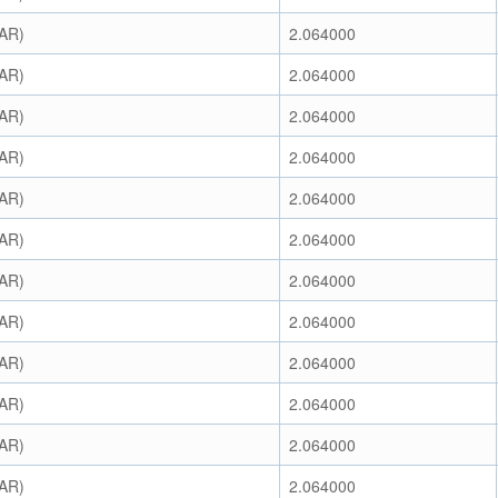
AR)
2.064000
AR)
2.064000
AR)
2.064000
AR)
2.064000
AR)
2.064000
AR)
2.064000
AR)
2.064000
AR)
2.064000
AR)
2.064000
AR)
2.064000
AR)
2.064000
AR)
2.064000