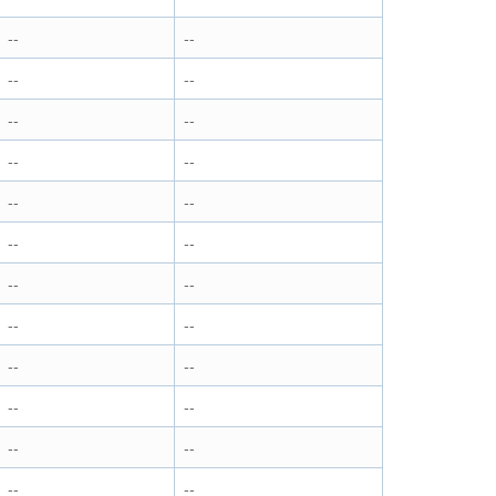
--
--
--
--
--
--
--
--
--
--
--
--
--
--
--
--
--
--
--
--
--
--
--
--