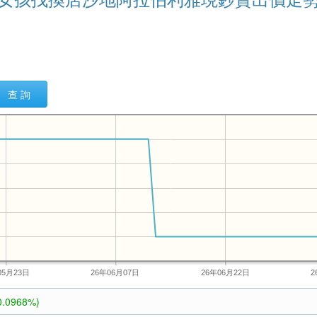
查 詢
05月23日
26年06月07日
26年06月22日
2
0.0968%)