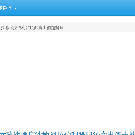
卡匯率
店沙地阿拉伯利雅現鈔賣出價趨勢圖
女孩找換店沙地阿拉伯利雅現鈔賣出價走