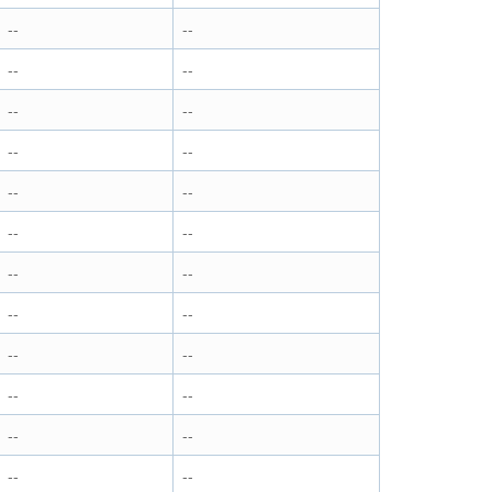
--
--
--
--
--
--
--
--
--
--
--
--
--
--
--
--
--
--
--
--
--
--
--
--