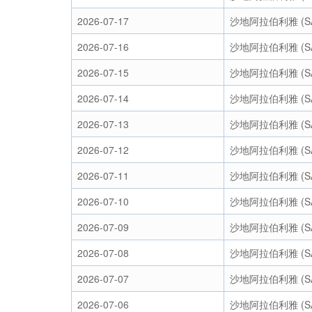
2026-07-17
沙地阿拉伯利雅 (S
2026-07-16
沙地阿拉伯利雅 (S
2026-07-15
沙地阿拉伯利雅 (S
2026-07-14
沙地阿拉伯利雅 (S
2026-07-13
沙地阿拉伯利雅 (S
2026-07-12
沙地阿拉伯利雅 (S
2026-07-11
沙地阿拉伯利雅 (S
2026-07-10
沙地阿拉伯利雅 (S
2026-07-09
沙地阿拉伯利雅 (S
2026-07-08
沙地阿拉伯利雅 (S
2026-07-07
沙地阿拉伯利雅 (S
2026-07-06
沙地阿拉伯利雅 (S