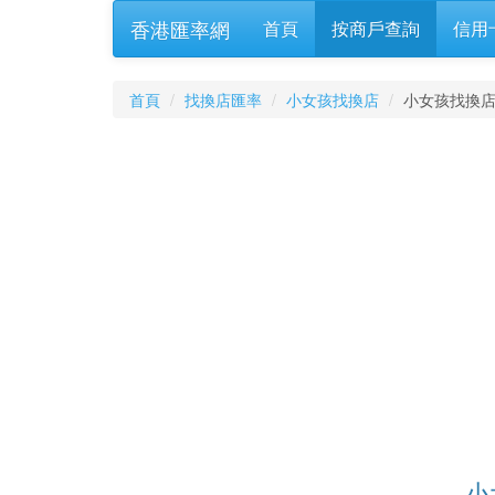
香港匯率網
首頁
按商戶查詢
信用
首頁
找換店匯率
小女孩找換店
小女孩找換
小