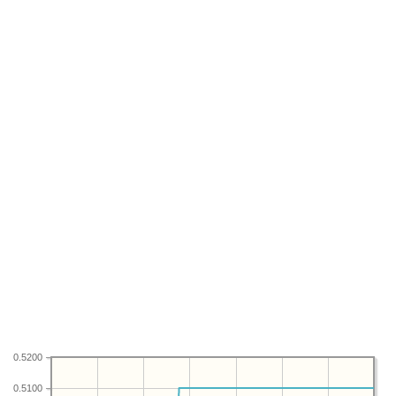
0.5200
0.5100