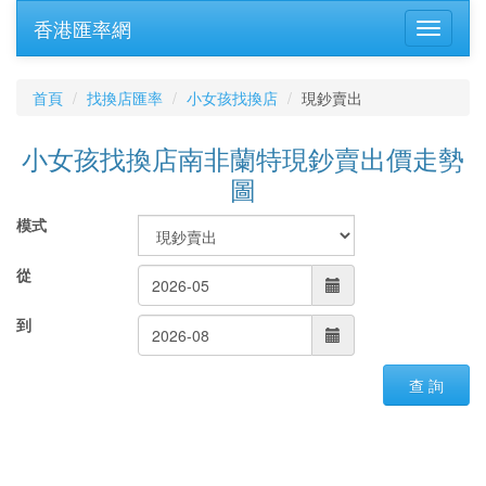
香港匯率網
首頁
找換店匯率
小女孩找換店
現鈔賣出
小女孩找換店南非蘭特現鈔賣出價走勢
圖
模式
從
到
查 詢