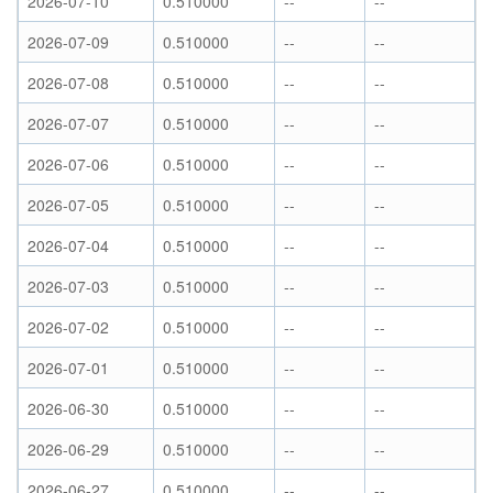
2026-07-10
0.510000
--
--
2026-07-09
0.510000
--
--
2026-07-08
0.510000
--
--
2026-07-07
0.510000
--
--
2026-07-06
0.510000
--
--
2026-07-05
0.510000
--
--
2026-07-04
0.510000
--
--
2026-07-03
0.510000
--
--
2026-07-02
0.510000
--
--
2026-07-01
0.510000
--
--
2026-06-30
0.510000
--
--
2026-06-29
0.510000
--
--
2026-06-27
0.510000
--
--