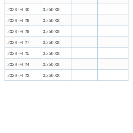
2026-04-30
0.250000
--
--
2026-04-29
0.250000
--
--
2026-04-28
0.250000
--
--
2026-04-27
0.250000
--
--
2026-04-25
0.250000
--
--
2026-04-24
0.250000
--
--
2026-04-23
0.250000
--
--