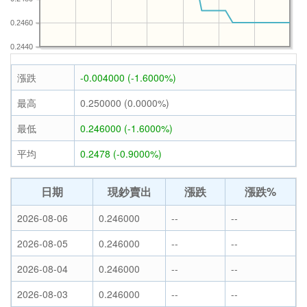
0.2460
0.2440
漲跌
-0.004000 (-1.6000%)
最高
0.250000 (0.0000%)
最低
0.246000 (-1.6000%)
平均
0.2478 (-0.9000%)
日期
現鈔賣出
漲跌
漲跌%
2026-08-06
0.246000
--
--
2026-08-05
0.246000
--
--
2026-08-04
0.246000
--
--
2026-08-03
0.246000
--
--