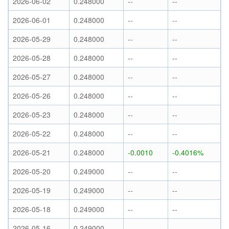
2026-06-02
0.248000
--
--
2026-06-01
0.248000
--
--
2026-05-29
0.248000
--
--
2026-05-28
0.248000
--
--
2026-05-27
0.248000
--
--
2026-05-26
0.248000
--
--
2026-05-23
0.248000
--
--
2026-05-22
0.248000
--
--
2026-05-21
0.248000
-0.0010
-0.4016%
2026-05-20
0.249000
--
--
2026-05-19
0.249000
--
--
2026-05-18
0.249000
--
--
2026-05-16
0.249000
--
--