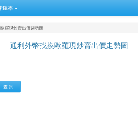
卡匯率
換歐羅現鈔賣出價趨勢圖
通利外幣找換歐羅現鈔賣出價走勢圖
查 詢