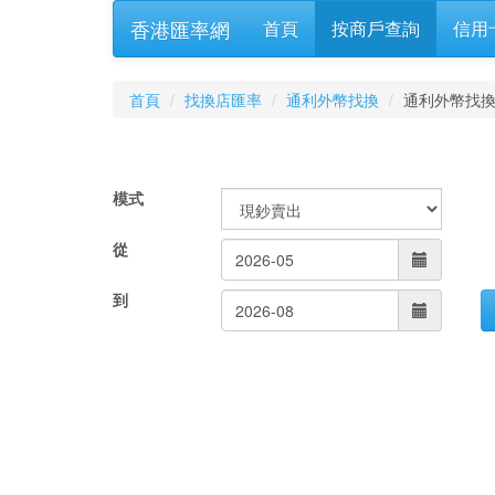
香港匯率網
首頁
按商戶查詢
信用
首頁
找換店匯率
通利外幣找換
通利外幣找
模式
從
到