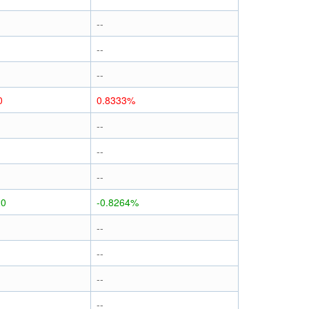
--
--
--
0
0.8333%
--
--
--
20
-0.8264%
--
--
--
--