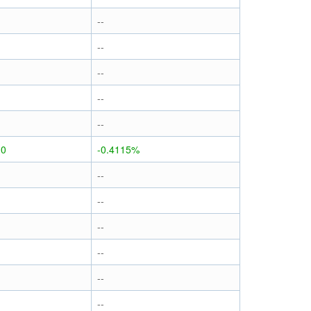
--
--
--
--
--
10
-0.4115%
--
--
--
--
--
--