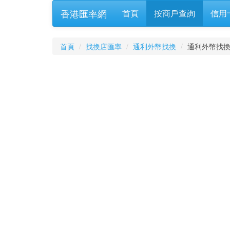
香港匯率網
首頁
按商戶查詢
信用
首頁
找換店匯率
通利外幣找換
通利外幣找