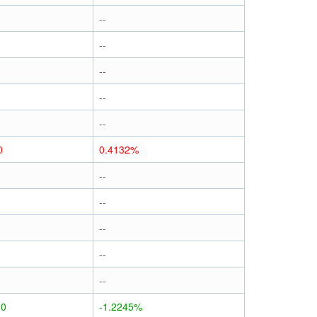
--
--
--
--
--
0
0.4132%
--
--
--
--
--
30
-1.2245%