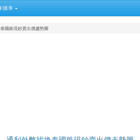
卡匯率
換泰國銖現鈔賣出價趨勢圖
通利外幣找換泰國銖現鈔賣出價走勢圖