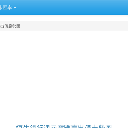
卡匯率
賣出價趨勢圖
恒生銀行澳元電匯賣出價走勢圖