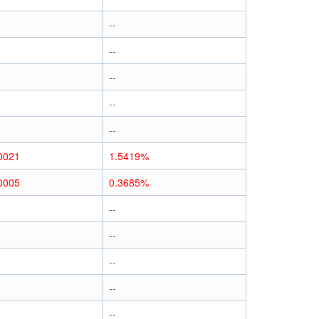
--
--
--
--
--
0021
1.5419%
0005
0.3685%
--
--
--
--
--