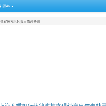
卡匯率
菲律賓披索現鈔賣出價趨勢圖
上海商業銀行菲律賓披索現鈔賣出價走勢