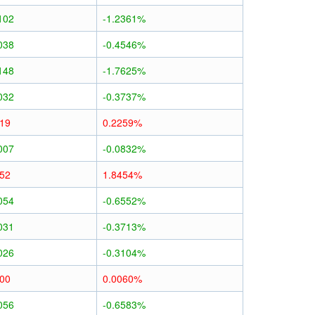
102
-1.2361%
038
-0.4546%
148
-1.7625%
032
-0.3737%
019
0.2259%
007
-0.0832%
152
1.8454%
054
-0.6552%
031
-0.3713%
026
-0.3104%
000
0.0060%
056
-0.6583%