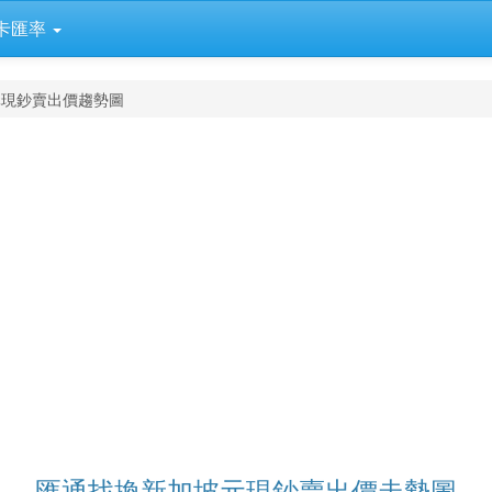
卡匯率
元現鈔賣出價趨勢圖
匯通找換新加坡元現鈔賣出價走勢圖