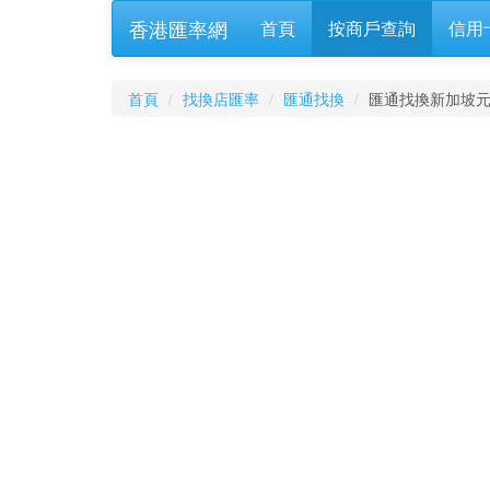
香港匯率網
首頁
按商戶查詢
信用
首頁
找換店匯率
匯通找換
匯通找換新加坡