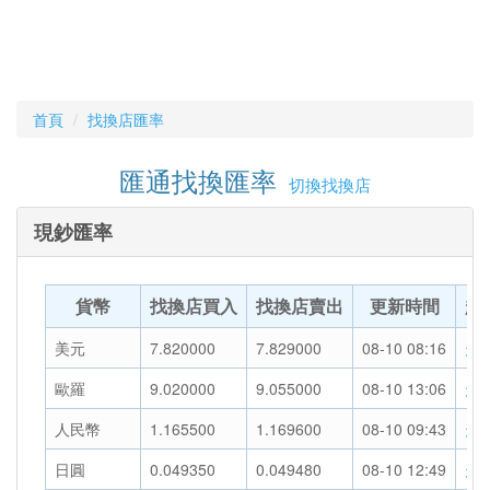
首頁
找換店匯率
匯通找換匯率
切換找換店
現鈔匯率
貨幣
找換店買入
找換店賣出
更新時間
趨
美元
7.820000
7.829000
08-10 08:16
走
歐羅
9.020000
9.055000
08-10 13:06
走
人民幣
1.165500
1.169600
08-10 09:43
走
日圓
0.049350
0.049480
08-10 12:49
走