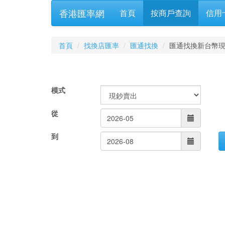
香港匯率網
首頁
按商戶查詢
信用
首頁
找換店匯率
匯通找換
匯通找換新台幣
模式
從
到