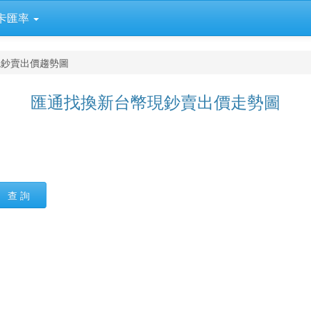
卡匯率
現鈔賣出價趨勢圖
匯通找換新台幣現鈔賣出價走勢圖
查 詢