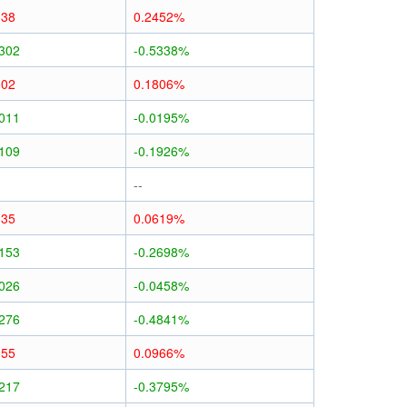
138
0.2452%
0302
-0.5338%
102
0.1806%
0011
-0.0195%
0109
-0.1926%
--
035
0.0619%
0153
-0.2698%
0026
-0.0458%
0276
-0.4841%
055
0.0966%
0217
-0.3795%