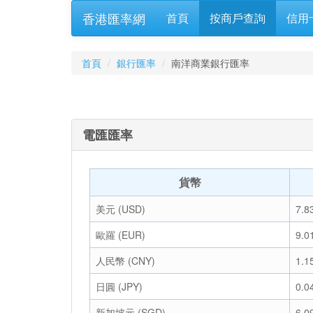
香港匯率網
首頁
按商戶查詢
信用
首頁
銀行匯率
南洋商業銀行匯率
電匯匯率
貨幣
美元 (USD)
7.8
歐羅 (EUR)
9.0
人民幣 (CNY)
1.1
日圓 (JPY)
0.0
新加坡元 (SGD)
6.0