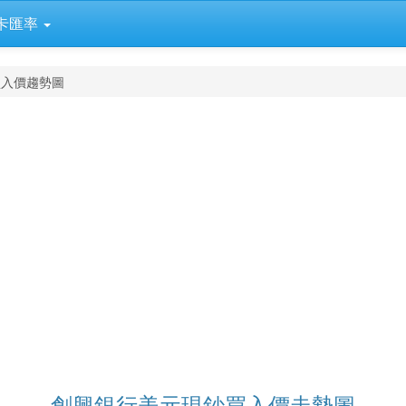
卡匯率
買入價趨勢圖
創興銀行美元現鈔買入價走勢圖