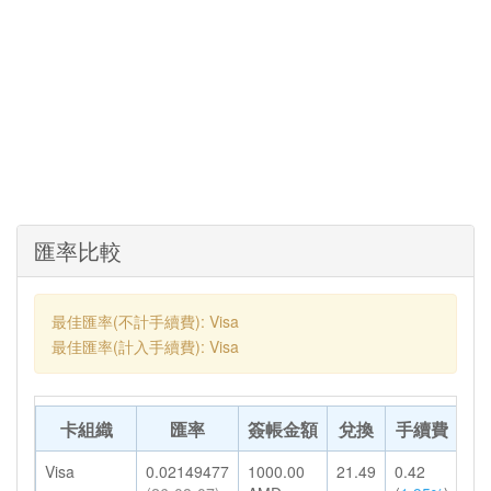
匯率比較
最佳匯率(不計手續費): Visa
最佳匯率(計入手續費): Visa
卡組織
匯率
簽帳金額
兌換
手續費
轉
Visa
0.02149477
1000.00
21.49
0.42
21