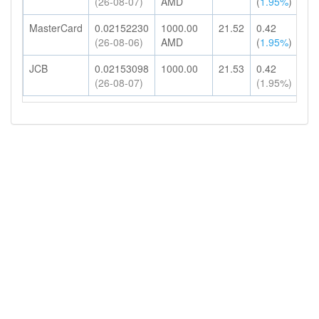
(26-08-07)
AMD
(
1.95%
)
HK
MasterCard
0.02152230
1000.00
21.52
0.42
21
(26-08-06)
AMD
(
1.95%
)
HK
JCB
0.02153098
1000.00
21.53
0.42
21
(26-08-07)
(1.95%)
HK