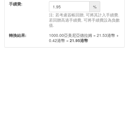
手續費:
%
注: 若考慮簽帳回贈, 可將其計入手續費.
若回贈高過手續費, 可將手續費設為負數
值.
轉換結果:
1000.00
亞美尼亞德拉姆
=
21.53
港幣
+
0.42
港幣
=
21.95
港幣