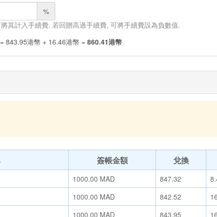
%
 可將其計入手續費. 若回贈高過手續費, 可將手續費設為負數值.
=
843.95
港幣
+
16.46
港幣
=
860.41
港幣
率
簽帳金額
兌換
)
1000.00
MAD
847.32
8.
)
1000.00
MAD
842.52
1
)
1000.00
MAD
843.95
1