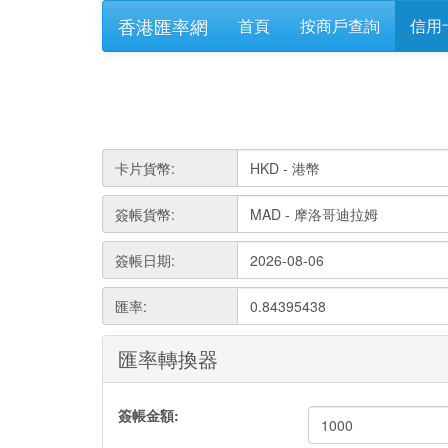
香港匯率網
首頁
按商戶查詢
信用
卡片貨幣:
簽帳貨幣:
簽帳日期:
匯率:
0.84395438
匯率轉換器
簽帳金額: