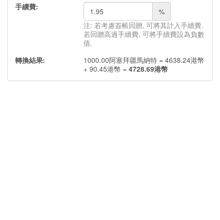
手續費:
%
注: 若考慮簽帳回贈, 可將其計入手續費.
若回贈高過手續費, 可將手續費設為負數
值.
轉換結果:
1000.00
阿塞拜疆馬納特
=
4638.24
港幣
+
90.45
港幣
=
4728.69
港幣