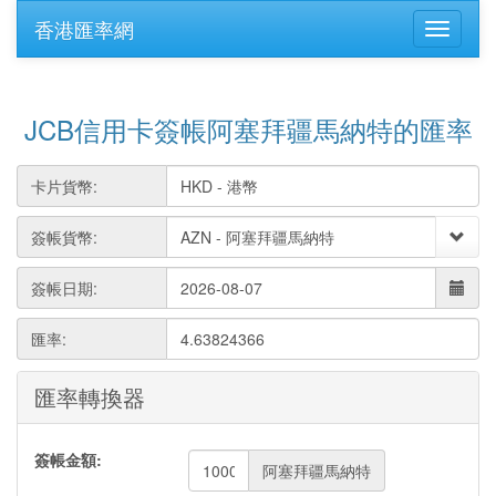
香港匯率網
JCB信用卡簽帳阿塞拜疆馬納特的匯率
卡片貨幣:
簽帳貨幣:
簽帳日期:
匯率:
4.63824366
匯率轉換器
簽帳金額:
阿塞拜疆馬納特