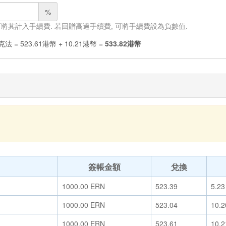
%
 可將其計入手續費. 若回贈高過手續費, 可將手續費設為負數值.
克法
=
523.61
港幣
+
10.21
港幣
=
533.82
港幣
簽帳金額
兌換
1000.00
ERN
523.39
5.23
1000.00
ERN
523.04
10.2
1000.00
ERN
523.61
10.2