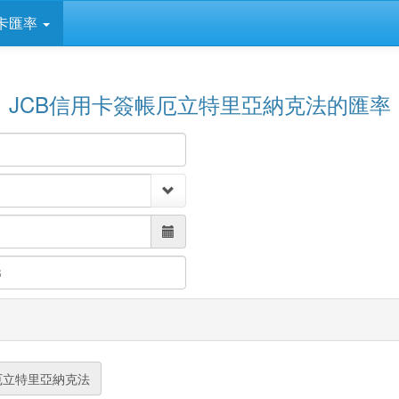
卡匯率
JCB信用卡簽帳厄立特里亞納克法的匯率
6
厄立特里亞納克法