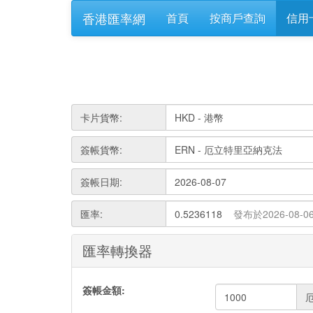
香港匯率網
首頁
按商戶查詢
信用
卡片貨幣:
簽帳貨幣:
簽帳日期:
匯率:
0.5236118
發布於2026-08-0
匯率轉換器
簽帳金額: