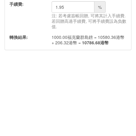
手續費:
%
注: 若考慮簽帳回贈, 可將其計入手續費.
若回贈高過手續費, 可將手續費設為負數
值.
轉換結果:
1000.00
福克蘭群島鎊
=
10580.36
港幣
+
206.32
港幣
=
10786.68
港幣