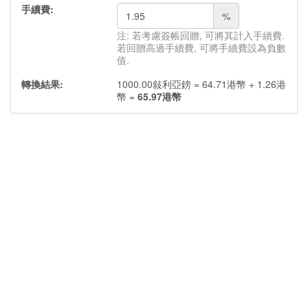
手續費:
%
注: 若考慮簽帳回贈, 可將其計入手續費.
若回贈高過手續費, 可將手續費設為負數
值.
轉換結果:
1000.00
敍利亞鎊
=
64.71
港幣
+
1.26
港
幣
=
65.97
港幣