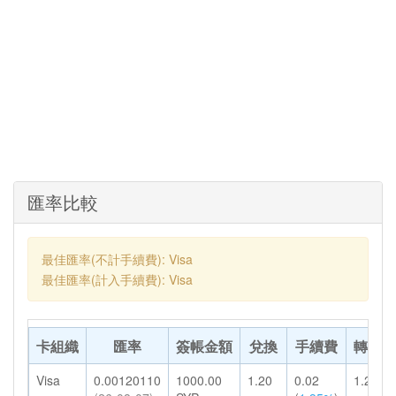
匯率比較
最佳匯率(不計手續費): Visa
最佳匯率(計入手續費): Visa
卡組織
匯率
簽帳金額
兌換
手續費
轉換結
Visa
0.00120110
1000.00
1.20
0.02
1.22
H