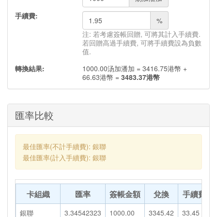
手續費:
%
注: 若考慮簽帳回贈, 可將其計入手續費.
若回贈高過手續費, 可將手續費設為負數
值.
轉換結果:
1000.00
汤加潘加
=
3416.75
港幣
+
66.63
港幣
=
3483.37
港幣
匯率比較
最佳匯率(不計手續費): 銀聯
最佳匯率(計入手續費): 銀聯
卡組織
匯率
簽帳金額
兌換
手續費
銀聯
3.34542323
1000.00
3345.42
33.45