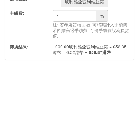
玻利維亞玻利維亞諾
手續費:
%
注: 若考慮簽帳回贈, 可將其計入手續費.
若回贈高過手續費, 可將手續費設為負數
值.
轉換結果:
1000.00
玻利維亞玻利維亞諾
=
652.35
港幣
+
6.52
港幣
=
658.87
港幣