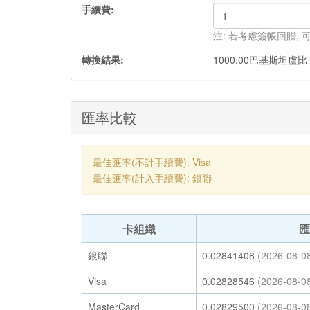
手續費:
注: 若考慮簽帳回贈,
轉換結果:
1000.00
巴基斯坦盧比
匯率比較
最佳匯率(不計手續費): Visa
最佳匯率(計入手續費): 銀聯
卡組織
匯
銀聯
0.02841408
(2026-08-0
Visa
0.02828546
(2026-08-0
MasterCard
0.02829500
(2026-08-0