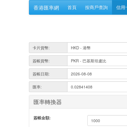
香港匯率網
首頁
按商戶查詢
信用
卡片貨幣:
簽帳貨幣:
簽帳日期:
匯率:
0.02841408
匯率轉換器
簽帳金額: