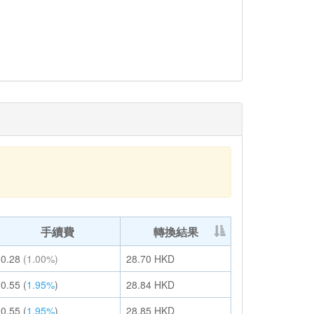
手續費
轉換結果
0.28
(1.00%)
28.70
HKD
0.55
(
1.95%
)
28.84
HKD
0.55
(
1.95%
)
28.85
HKD