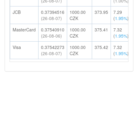
(26-08-07)
(1.00%)
H
JCB
0.37394516
1000.00
373.95
7.29
3
(26-08-07)
CZK
(
1.95%
)
H
MasterCard
0.37540910
1000.00
375.41
7.32
3
(26-08-06)
CZK
(
1.95%
)
H
Visa
0.37542273
1000.00
375.42
7.32
3
(26-08-07)
CZK
(
1.95%
)
H