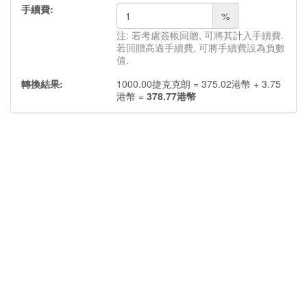
手續費:
%
注: 若考慮簽帳回贈, 可將其計入手續費.
若回贈高過手續費, 可將手續費設為負數
值.
轉換結果:
1000.00
捷克克朗
=
375.02
港幣
+
3.75
港幣
=
378.77
港幣