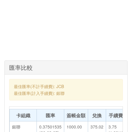
匯率比較
最佳匯率(不計手續費): JCB
最佳匯率(計入手續費): 銀聯
卡組織
匯率
簽帳金額
兌換
手續費
銀聯
0.37501535
1000.00
375.02
3.75
3