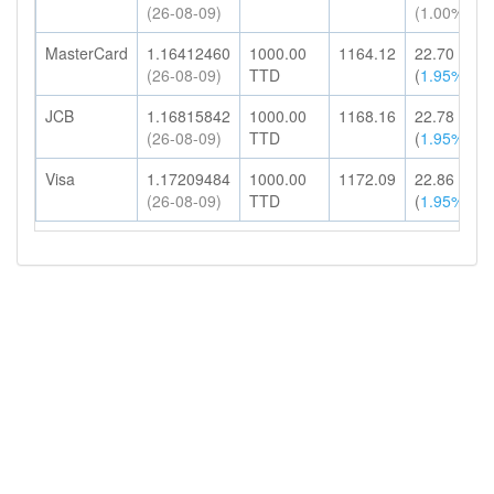
(26-08-09)
(1.00%)
MasterCard
1.16412460
1000.00
1164.12
22.70
(26-08-09)
TTD
(
1.95%
)
JCB
1.16815842
1000.00
1168.16
22.78
(26-08-09)
TTD
(
1.95%
)
Visa
1.17209484
1000.00
1172.09
22.86
(26-08-09)
TTD
(
1.95%
)