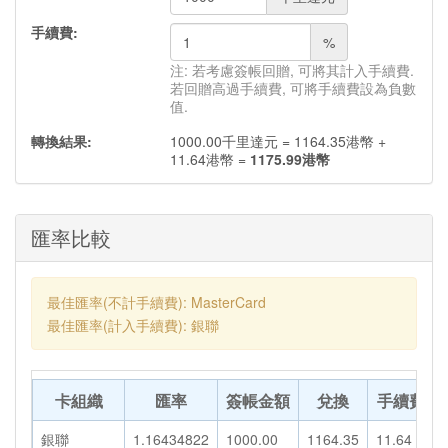
手續費:
%
注: 若考慮簽帳回贈, 可將其計入手續費.
若回贈高過手續費, 可將手續費設為負數
值.
轉換結果:
1000.00
千里達元
=
1164.35
港幣
+
11.64
港幣
=
1175.99
港幣
匯率比較
最佳匯率(不計手續費): MasterCard
最佳匯率(計入手續費): 銀聯
卡組織
匯率
簽帳金額
兌換
手續費
銀聯
1.16434822
1000.00
1164.35
11.64