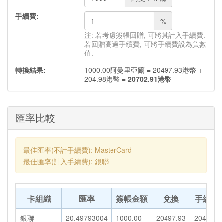
手續費:
%
注: 若考慮簽帳回贈, 可將其計入手續費.
若回贈高過手續費, 可將手續費設為負數
值.
轉換結果:
1000.00
阿曼里亞爾
=
20497.93
港幣
+
204.98
港幣
=
20702.91
港幣
匯率比較
最佳匯率(不計手續費): MasterCard
最佳匯率(計入手續費): 銀聯
卡組織
匯率
簽帳金額
兌換
手續費
銀聯
20.49793004
1000.00
20497.93
204.98