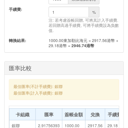
手續費:
%
注: 若考慮簽帳回贈, 可將其計入手續費.
若回贈高過手續費, 可將手續費設為負數
值.
轉換結果:
1000.00
東加勒比海元
=
2917.56
港幣
+
29.18
港幣
=
2946.74
港幣
匯率比較
最佳匯率(不計手續費): 銀聯
最佳匯率(計入手續費): 銀聯
卡組織
匯率
簽帳金額
兌換
手續費
銀聯
2.91756393
1000.00
2917.56
29.18