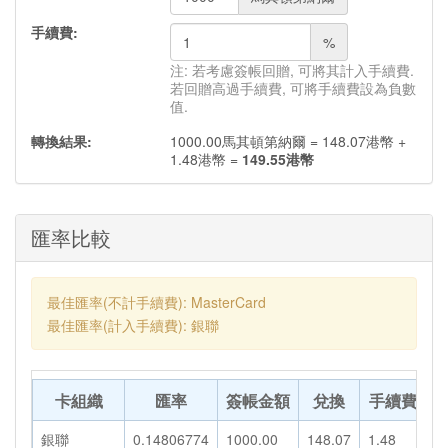
手續費:
%
注: 若考慮簽帳回贈, 可將其計入手續費.
若回贈高過手續費, 可將手續費設為負數
值.
轉換結果:
1000.00
馬其頓第納爾
=
148.07
港幣
+
1.48
港幣
=
149.55
港幣
匯率比較
最佳匯率(不計手續費): MasterCard
最佳匯率(計入手續費): 銀聯
卡組織
匯率
簽帳金額
兌換
手續費
銀聯
0.14806774
1000.00
148.07
1.48
1