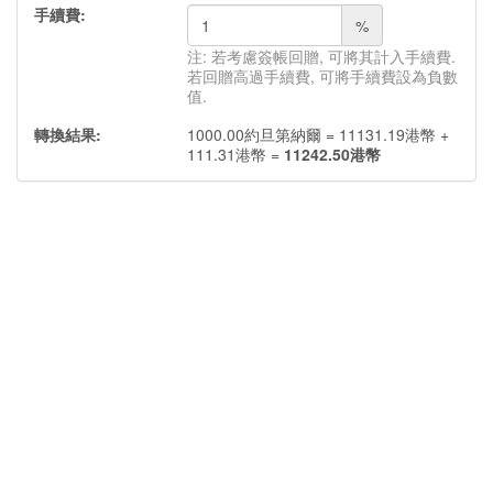
手續費:
%
注: 若考慮簽帳回贈, 可將其計入手續費.
若回贈高過手續費, 可將手續費設為負數
值.
轉換結果:
1000.00
約旦第納爾
=
11131.19
港幣
+
111.31
港幣
=
11242.50
港幣