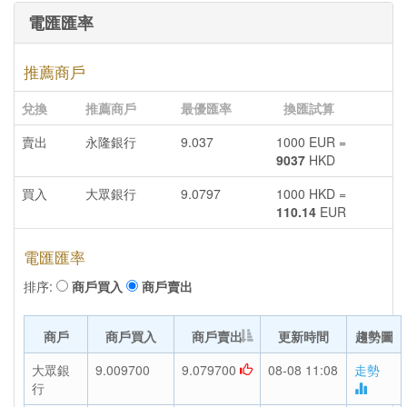
電匯匯率
推薦商戶
兌換
推薦商戶
最優匯率
換匯試算
賣出
永隆銀行
9.037
1000 EUR =
9037
HKD
買入
大眾銀行
9.0797
1000 HKD =
110.14
EUR
電匯匯率
排序:
商戶買入
商戶賣出
商戶
商戶買入
商戶賣出
更新時間
趨勢圖
大眾銀
9.009700
9.079700
08-08 11:08
走勢
行