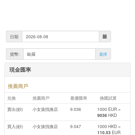
日期
貨幣:
選擇
現金匯率
推薦商戶
兌換
推薦商戶
最優匯率
換匯試算
賣出(鈔)
小女孩找換店
9.036
1000 EUR =
9036
HKD
買入(鈔)
小女孩找換店
9.047
1000 HKD =
110.53
EUR