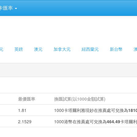
卡匯率
元
英鎊
澳元
加拿大元
紐西蘭元
新台幣
最優匯率
換匯試算(以1000金額試算)
1.81
1000卡塔爾利雅現鈔在推薦處可兌換為
181
2.1529
1000港幣在推薦處可兌換為
464.49
卡塔爾利