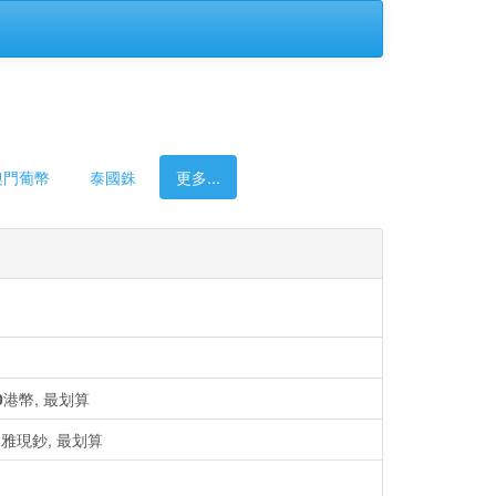
澳門葡幣
泰國銖
更多...
0
港幣, 最划算
雅現鈔, 最划算