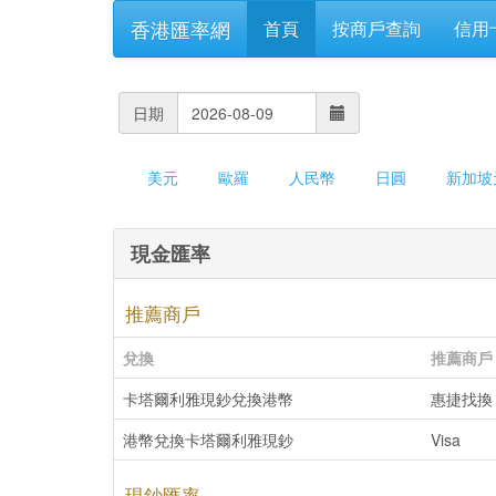
香港匯率網
首頁
按商戶查詢
信用
日期
美元
歐羅
人民幣
日圓
新加坡
現金匯率
推薦商戶
兌換
推薦商戶
卡塔爾利雅現鈔兌換港幣
惠捷找換
港幣兌換卡塔爾利雅現鈔
Visa
現鈔匯率