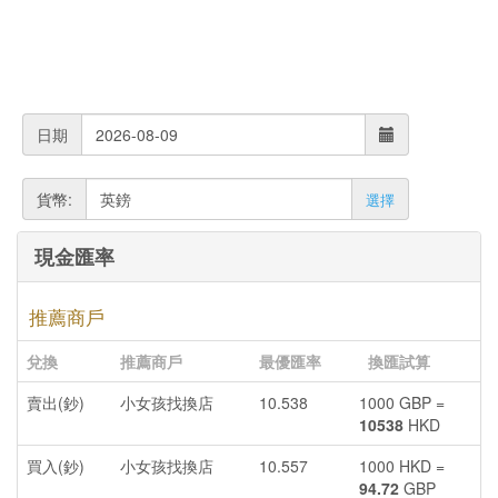
日期
貨幣:
選擇
現金匯率
推薦商戶
兌換
推薦商戶
最優匯率
換匯試算
賣出(鈔)
小女孩找換店
10.538
1000 GBP =
10538
HKD
買入(鈔)
小女孩找換店
10.557
1000 HKD =
94.72
GBP