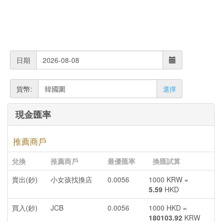
日期
貨幣:
選擇
現金匯率
推薦商戶
兌換
推薦商戶
最優匯率
換匯試算
賣出(鈔)
小女孩找換店
0.0056
1000 KRW =
5.59
HKD
買入(鈔)
JCB
0.0056
1000 HKD =
180103.92
KRW