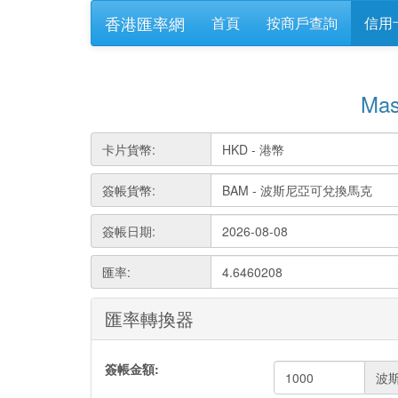
香港匯率網
首頁
按商戶查詢
信用
Ma
卡片貨幣:
簽帳貨幣:
簽帳日期:
匯率:
4.6460208
匯率轉換器
簽帳金額:
波