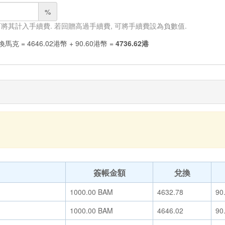
%
 可將其計入手續費. 若回贈高過手續費, 可將手續費設為負數值.
換馬克
=
4646.02
港幣
+
90.60
港幣
=
4736.62
港
簽帳金額
兌換
1000.00
BAM
4632.78
90
1000.00
BAM
4646.02
90