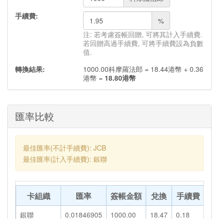
手續費:
%
注: 若考慮簽帳回贈, 可將其計入手續費.
若回贈高過手續費, 可將手續費設為負數
值.
轉換結果:
1000.00
科摩羅法郎
=
18.44
港幣
+
0.36
港幣
=
18.80
港幣
匯率比較
最佳匯率(不計手續費): JCB
最佳匯率(計入手續費): 銀聯
卡組織
匯率
簽帳金額
兌換
手續費
轉
銀聯
0.01846905
1000.00
18.47
0.18
18