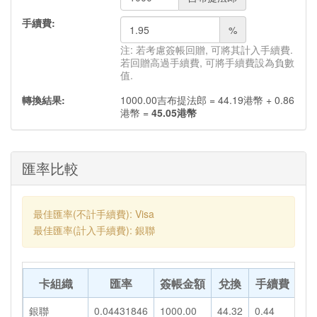
手續費:
%
注: 若考慮簽帳回贈, 可將其計入手續費.
若回贈高過手續費, 可將手續費設為負數
值.
轉換結果:
1000.00
吉布提法郎
=
44.19
港幣
+
0.86
港幣
=
45.05
港幣
匯率比較
最佳匯率(不計手續費): Visa
最佳匯率(計入手續費): 銀聯
卡組織
匯率
簽帳金額
兌換
手續費
轉
銀聯
0.04431846
1000.00
44.32
0.44
44