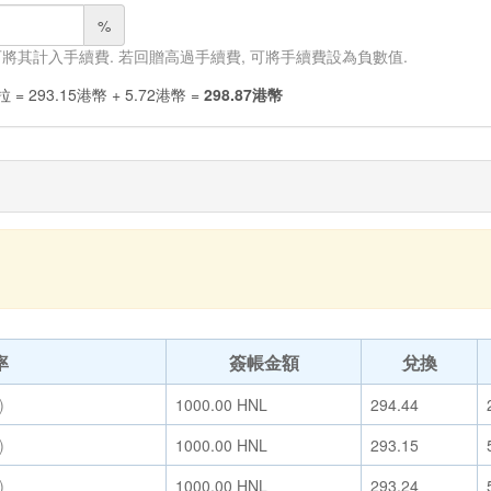
%
 可將其計入手續費. 若回贈高過手續費, 可將手續費設為負數值.
拉
=
293.15
港幣
+
5.72
港幣
=
298.87
港幣
率
簽帳金額
兌換
)
1000.00
HNL
294.44
)
1000.00
HNL
293.15
)
1000.00
HNL
293.24