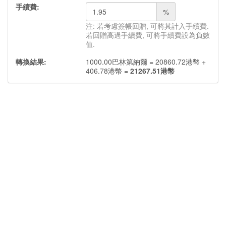
手續費:
%
注: 若考慮簽帳回贈, 可將其計入手續費.
若回贈高過手續費, 可將手續費設為負數
值.
轉換結果:
1000.00
巴林第納爾
=
20860.72
港幣
+
406.78
港幣
=
21267.51
港幣