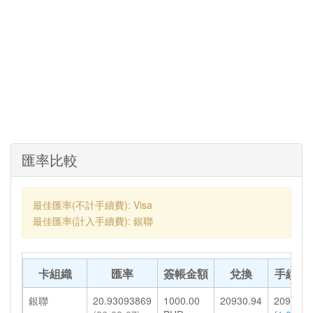
匯率比較
最佳匯率(不計手續費): Visa
最佳匯率(計入手續費): 銀聯
卡組織
匯率
簽帳金額
兌換
手續費
銀聯
20.93093869
1000.00
20930.94
209.31