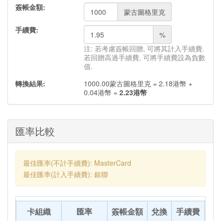
簽帳金額:
蒙古圖格里克
手續費:
%
注: 若考慮簽帳回贈, 可將其計入手續費.
若回贈高過手續費, 可將手續費設為負數
值.
轉換結果:
1000.00
蒙古圖格里克
=
2.18
港幣
+
0.04
港幣
=
2.23
港幣
匯率比較
最佳匯率(不計手續費): MasterCard
最佳匯率(計入手續費): 銀聯
卡組織
匯率
簽帳金額
兌換
手續費
轉