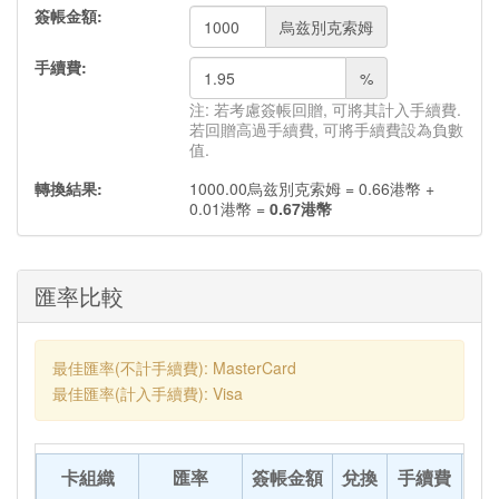
簽帳金額:
烏兹別克索姆
手續費:
%
注: 若考慮簽帳回贈, 可將其計入手續費.
若回贈高過手續費, 可將手續費設為負數
值.
轉換結果:
1000.00
烏兹別克索姆
=
0.66
港幣
+
0.01
港幣
=
0.67
港幣
匯率比較
最佳匯率(不計手續費): MasterCard
最佳匯率(計入手續費): Visa
卡組織
匯率
簽帳金額
兌換
手續費
轉